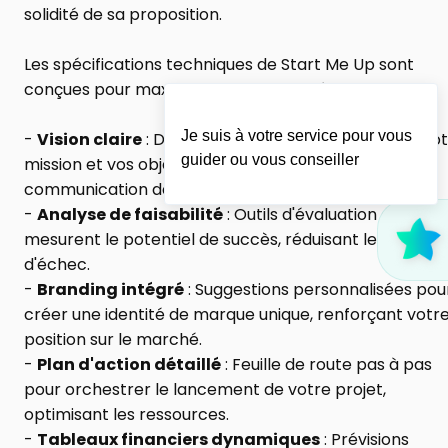
solidité de sa proposition.
Les spécifications techniques de Start Me Up sont 
conçues pour maximiser son efficacité :
Je suis à votre service pour vous
- 
Vision claire
 : Des templates guidés pour définir vot
guider ou vous conseiller
mission et vos objectifs, permettant une meilleure 
communication de votre projet.
- 
Analyse de faisabilité
 : Outils d'évaluation qui 
mesurent le potentiel de succès, réduisant le risque 
d'échec.
- 
Branding intégré
 : Suggestions personnalisées pour
créer une identité de marque unique, renforçant votre
position sur le marché.
- 
Plan d'action détaillé
 : Feuille de route pas à pas 
pour orchestrer le lancement de votre projet, 
optimisant les ressources.
- 
Tableaux financiers dynamiques
 : Prévisions 