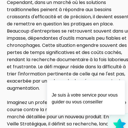
Cependant, dans un marché où les solutions 
traditionnelles peinent à répondre aux besoins 
croissants d'efficacité et de précision, il devient essenti
de remettre en question les pratiques en place. 
Beaucoup d'entreprises se retrouvent souvent dans u
impasse, dépendantes d'outils manuels peu fiables et 
chronophages. Cette situation engendre souvent des 
pertes de temps significatives et des coûts cachés, 
rendant la recherche documentaire à la fois laborieus
et frustrante. Le défi majeur réside dans la difficulté à 
trier l'information pertinente de celle qui ne l'est pas, 
exacerbée par un volume de données en constante 
augmentation.
Je suis à votre service pour vous
Imaginez un professionnel du marketing qui, dans une 
guider ou vous conseiller
course contre la montre, doit fournir une analyse de 
marché détaillée pour un nouveau produit. En utilisant 
Veille Stratégique, il définit sa recherche, lance la 