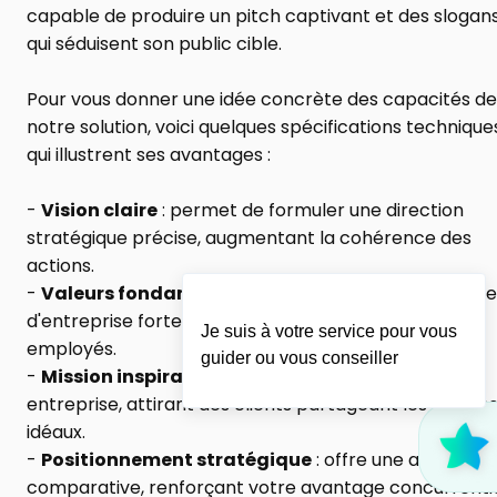
capable de produire un pitch captivant et des slogans
qui séduisent son public cible.
Pour vous donner une idée concrète des capacités de 
notre solution, voici quelques spécifications techniques
qui illustrent ses avantages :
- 
Vision claire
 : permet de formuler une direction 
stratégique précise, augmentant la cohérence des 
actions.
- 
Valeurs fondamentales
 : aide à établir une culture 
d'entreprise forte, favorisant l'engagement des 
Je suis à votre service pour vous
employés.
guider ou vous conseiller
- 
Mission inspirante
 : justifie l'existence de votre 
entreprise, attirant des clients partageant les mêmes
idéaux.
- 
Positionnement stratégique
 : offre une analyse 
comparative, renforçant votre avantage concurrentie