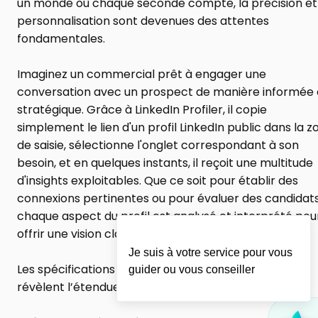
un monde où chaque seconde compte, la précision et 
personnalisation sont devenues des attentes 
fondamentales.
Imaginez un commercial prêt à engager une 
conversation avec un prospect de manière informée e
stratégique. Grâce à LinkedIn Profiler, il copie 
simplement le lien d'un profil LinkedIn public dans la zo
de saisie, sélectionne l'onglet correspondant à son 
besoin, et en quelques instants, il reçoit une multitude 
d'insights exploitables. Que ce soit pour établir des 
connexions pertinentes ou pour évaluer des candidats,
chaque aspect du profil est analysé et interprété pour
offrir une vision claire et précise.
Je suis à votre service pour vous
Les spécifications techniques de LinkedIn Profiler 
guider ou vous conseiller
révèlent l’étendue de son potentiel :