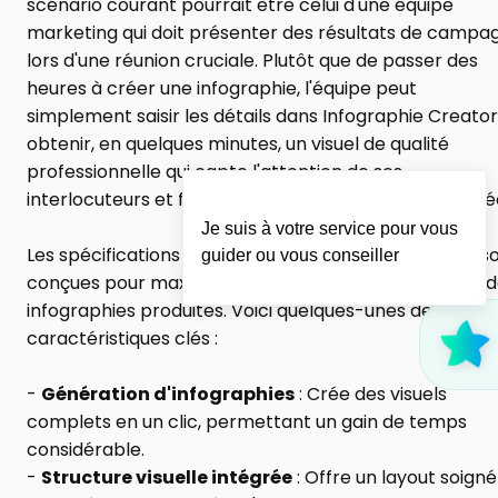
scénario courant pourrait être celui d'une équipe 
marketing qui doit présenter des résultats de campag
lors d'une réunion cruciale. Plutôt que de passer des 
heures à créer une infographie, l'équipe peut 
simplement saisir les détails dans Infographie Creator 
obtenir, en quelques minutes, un visuel de qualité 
professionnelle qui capte l'attention de ses 
interlocuteurs et facilite la compréhension des donné
Je suis à votre service pour vous
Les spécifications techniques d'Infographie Creator so
guider ou vous conseiller
conçues pour maximiser l'efficacité et la pertinence d
infographies produites. Voici quelques-unes de ses 
caractéristiques clés :
- 
Génération d'infographies
 : Crée des visuels 
complets en un clic, permettant un gain de temps 
considérable.
- 
Structure visuelle intégrée
 : Offre un layout soigné 