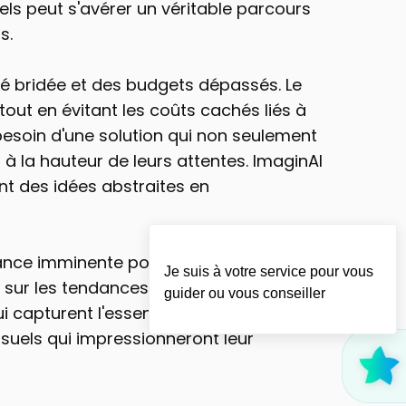
uels peut s'avérer un véritable parcours 
s.
té bridée et des budgets dépassés. Le 
tout en évitant les coûts cachés liés à 
 besoin d'une solution qui non seulement 
 la hauteur de leurs attentes. ImaginAI 
 des idées abstraites en 
ance imminente pour une campagne. En 
Je suis à votre service pour vous
ie sur les tendances du marché, avec un 
guider ou vous conseiller
ui capturent l'essence de leur message, 
suels qui impressionneront leur 