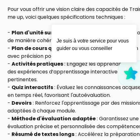
Pour vous offrir une vision claire des capacités de Train
me up, voici quelques spécifications techniques :
- 
Plan d'unité sur 10 jours
 : Structurez votre formatio
de manière cohérente et progressive.
Je suis à votre service pour vous
- 
Plan de cours quotidien
 : Détaillez chaque session 
guider ou vous conseiller
avec précision pour une préparation optimale.
- 
Activités pratiques
 : Engagez les apprenants grâce
des expériences d’apprentissage interactives et 
pertinentes.
- 
Quiz interactifs
 : Évaluez les connaissances acquise
en temps réel, favorisant l'autoévaluation.
- 
Devoirs
 : Renforcez l'apprentissage par des missions
adaptées à chaque module.
- 
Méthode d'évaluation adaptée
 : Garantissez une 
évaluation précise et personnalisée des compétences
- 
Résumé de textes longs
 : Accélérez la préparation 