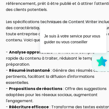
référencement, prêt à être publié et à attirer l'attenti
des clients potentiels.
Les spécifications techniques de Content Writer inclue
des caractéristiques qui le rendent indispensable pour
toute entreprise désireuse d'améliorer sa production 
Je suis à votre service pour vous
contenu. Voici quelques points clés :
guider ou vous conseiller
- 
Analyse approfondie
 : Permet une compréhension
rapide du contenu à traiter, réduisant le temps de 
préparation.
- 
Résumé instantané
 : Génère des résumés concis e
pertinents, facilitant la diffusion d'informations 
essentielles.
- 
Propositions de réactions
 : Offre des suggestions 
adaptées pour les réseaux sociaux, augmentant 
l'engagement.
- 
Réécriture efficace
 : Transforme des textes existan