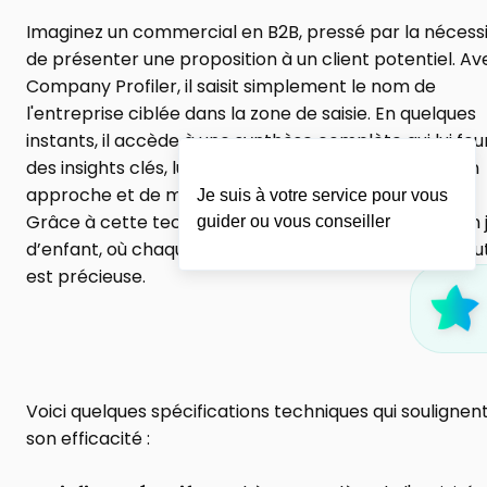
Imaginez un commercial en B2B, pressé par la nécessi
de présenter une proposition à un client potentiel. Ave
Company Profiler, il saisit simplement le nom de 
l'entreprise ciblée dans la zone de saisie. En quelques 
instants, il accède à une synthèse complète qui lui four
des insights clés, lui permettant de personnaliser son 
approche et de maximiser ses chances de succès. 
Je suis à votre service pour vous
Grâce à cette technologie, la prospection devient un j
guider ou vous conseiller
d’enfant, où chaque détail compte et où chaque minut
est précieuse.
Voici quelques spécifications techniques qui soulignent
son efficacité :